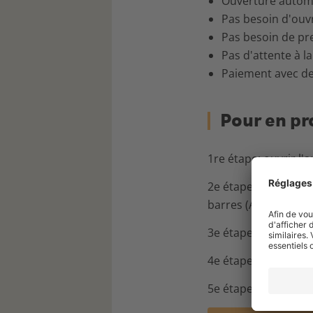
Ouverture automa
Pas besoin d'ouvri
Pas besoin de pr
Pas d'attente à l
Paiement avec d
Pour en pro
1re étape: ouvrir l'
2e étape: cliquer en
barres (Android)
3e étape: cliquer s
4e étape: cliquer s
5e étape: ajouter un