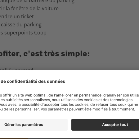
tique de la barrière du parking
r la fenêtre de la voiture
endre un ticket
a caisse du parking
es superpoints Coop
fiter, c'est très simple:
appli Supercard
 bas à droite sur les trois petits points (iOS) ou en haut à g
ur "Autres avantages Supercard"
ur "Payez votre parking avec des superpoints"
 véhicule