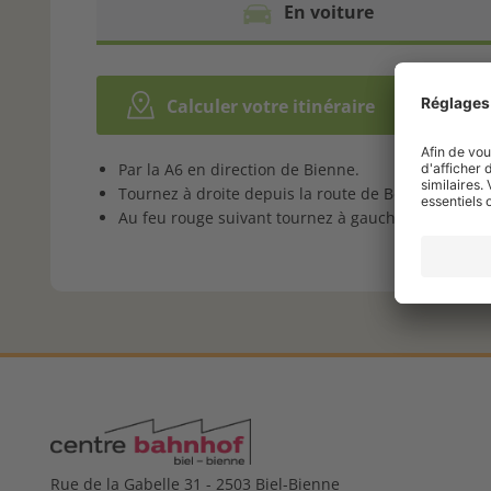
En voiture
Calculer votre itinéraire
Par la A6 en direction de Bienne.
Tournez à droite depuis la route de Berne en direc
Au feu rouge suivant tournez à gauche et vous verr
Rue de la Gabelle 31 - 2503 Biel-Bienne