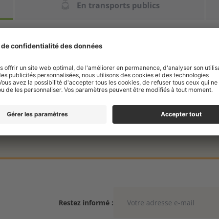
En transports publics
tion du parking de la gare.
ez notre parking sur votre droite.
Restez informé :