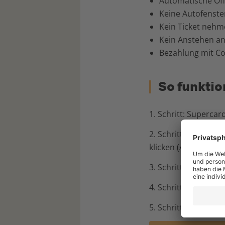
Automatische Öf
Keine Autofenste
Kein Ticket neh
Kein Anstehen an
Bezahlung mit C
So funktio
1. Schritt: Superca
2. Schritt: Unten rec
klicken (Android)
3. Schritt: "Weitere
4. Schritt: "Parkie
5. Schritt: Fahrzeug