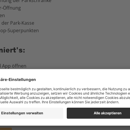
fnung der Parkschranke
r-Öffnung
men
 der Park-Kasse
oop-Superpunkten
niert's:
rd App öffnen
hts auf die drei Punkte "Mehr" klicken (IOS) / Oben links auf 
 Supercard-Vorteile" öffnen
ren mit Superpunkten" öffnen
 hinzufügen