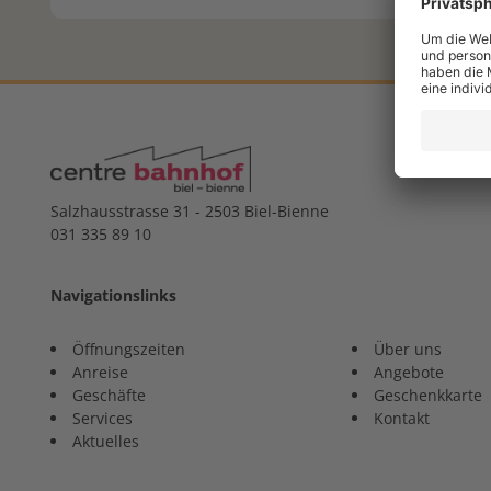
Salzhausstrasse 31 - 2503 Biel-Bienne
031 335 89 10
Navigationslinks
Öffnungszeiten
Über uns
Anreise
Angebote
Geschäfte
Geschenkkarte
Services
Kontakt
Aktuelles