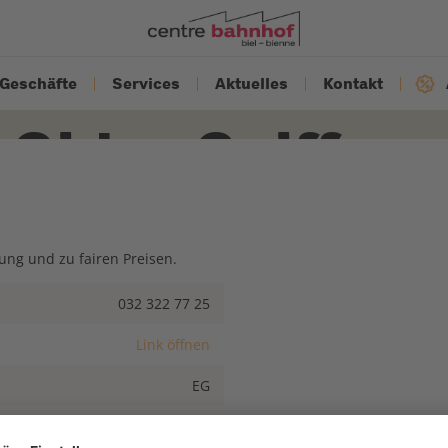
Geschäfte
Services
Aktuelles
Kontakt
Gidor Coiffure
ung und zu fairen Preisen.
032 322 77 25
Link öffnen
EG